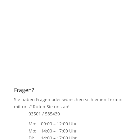
Heizung gehabt – Sonntagnachmittag eine E-Mail
geschrieben – und bereits am nächsten Tag war das
Problem bis 12:00 Uhr behoben. Grandios!
5
R. G.
Fragen?
Sie haben Fragen oder wünschen sich einen Termin
mit uns? Rufen Sie uns an!
03501 / 585430
Mo:
09:00 – 12:00 Uhr
Mo:
14:00 – 17:00 Uhr
Di:
14:00 – 17:00 Uhr